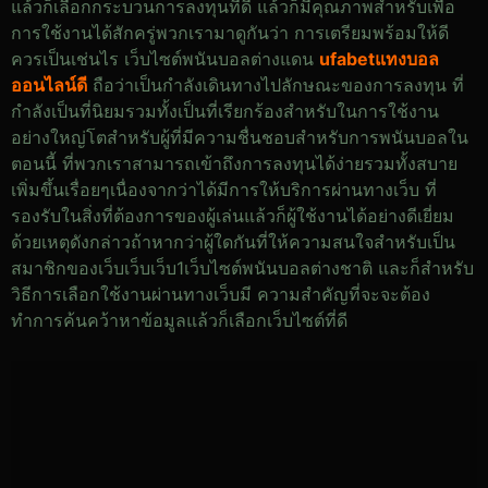
แล้วก็เลือกกระบวนการลงทุนที่ดี แล้วก็มีคุณภาพสำหรับเพื่อ
การใช้งานได้สักครู่พวกเรามาดูกันว่า การเตรียมพร้อมให้ดี
ควรเป็นเช่นไร เว็บไซต์พนันบอลต่างแดน
ufabetแทงบอล
ออนไลน์ดี
ถือว่าเป็นกำลังเดินทางไปลักษณะของการลงทุน ที่
กำลังเป็นที่นิยมรวมทั้งเป็นที่เรียกร้องสำหรับในการใช้งาน
อย่างใหญ่โตสำหรับผู้ที่มีความชื่นชอบสำหรับการพนันบอลใน
ตอนนี้ ที่พวกเราสามารถเข้าถึงการลงทุนได้ง่ายรวมทั้งสบาย
เพิ่มขึ้นเรื่อยๆเนื่องจากว่าได้มีการให้บริการผ่านทางเว็บ ที่
รองรับในสิ่งที่ต้องการของผู้เล่นแล้วก็ผู้ใช้งานได้อย่างดีเยี่ยม
ด้วยเหตุดังกล่าวถ้าหากว่าผู้ใดกันที่ให้ความสนใจสำหรับเป็น
สมาชิกของเว็บเว็บเว็บ1เว็บไซต์พนันบอลต่างชาติ และก็สำหรับ
วิธีการเลือกใช้งานผ่านทางเว็บมี ความสำคัญที่จะจะต้อง
ทำการค้นคว้าหาข้อมูลแล้วก็เลือกเว็บไซต์ที่ดี