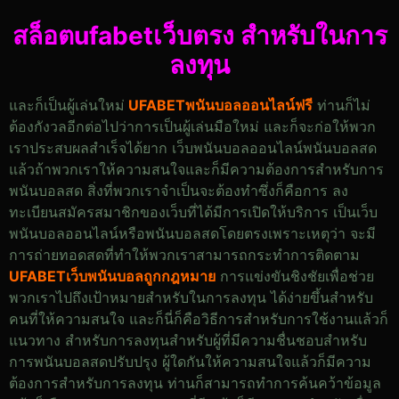
สล็อตufabetเว็บตรง สำหรับในการ
ลงทุน
และก็เป็นผู้เล่นใหม่
UFABETพนันบอลออนไลน์ฟรี
ท่านก็ไม่
ต้องกังวลอีกต่อไปว่าการเป็นผู้เล่นมือใหม่ และก็จะก่อให้พวก
เราประสบผลสำเร็จได้ยาก เว็บพนันบอลออนไลน์พนันบอลสด
แล้วถ้าพวกเราให้ความสนใจและก็มีความต้องการสำหรับการ
พนันบอลสด สิ่งที่พวกเราจำเป็นจะต้องทำซึ่งก็คือการ ลง
ทะเบียนสมัครสมาชิกของเว็บที่ได้มีการเปิดให้บริการ เป็นเว็บ
พนันบอลออนไลน์หรือพนันบอลสดโดยตรงเพราะเหตุว่า จะมี
การถ่ายทอดสดที่ทำให้พวกเราสามารถกระทำการติดตาม
UFABETเว็บพนันบอลถูกกฎหมาย
การแข่งขันชิงชัยเพื่อช่วย
พวกเราไปถึงเป้าหมายสำหรับในการลงทุน ได้ง่ายขึ้นสำหรับ
คนที่ให้ความสนใจ และก็นี่ก็คือวิธีการสำหรับการใช้งานแล้วก็
แนวทาง สำหรับการลงทุนสำหรับผู้ที่มีความชื่นชอบสำหรับ
การพนันบอลสดปรับปรุง ผู้ใดกันให้ความสนใจแล้วก็มีความ
ต้องการสำหรับการลงทุน ท่านก็สามารถทำการค้นคว้าข้อมูล