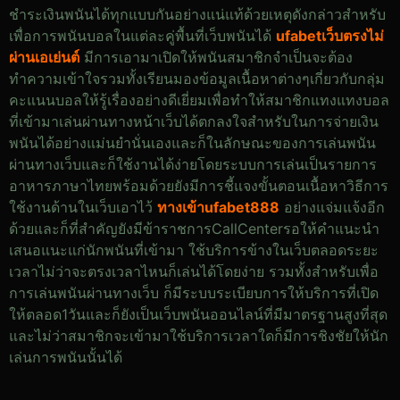
ชำระเงินพนันได้ทุกแบบกันอย่างแน่แท้ด้วยเหตุดังกล่าวสำหรับ
เพื่อการพนันบอลในแต่ละคู่พื้นที่เว็บพนันได้
ufabetเว็บตรงไม่
ผ่านเอเย่นต์
มีการเอามาเปิดให้พนันสมาชิกจำเป็นจะต้อง
ทำความเข้าใจรวมทั้งเรียนมองข้อมูลเนื้อหาต่างๆเกี่ยวกับกลุ่ม
คะแนนบอลให้รู้เรื่องอย่างดีเยี่ยมเพื่อทำให้สมาชิกแทงแทงบอล
ที่เข้ามาเล่นผ่านทางหน้าเว็บได้ตกลงใจสำหรับในการจ่ายเงิน
พนันได้อย่างแม่นยำนั่นเองและก็ในลักษณะของการเล่นพนัน
ผ่านทางเว็บและก็ใช้งานได้ง่ายโดยระบบการเล่นเป็นรายการ
อาหารภาษาไทยพร้อมด้วยยังมีการชี้แจงขั้นตอนเนื้อหาวิธีการ
ใช้งานด้านในเว็บเอาไว้
ทางเข้าufabet888
อย่างแจ่มแจ้งอีก
ด้วยและก็ที่สำคัญยังมีข้าราชการCallCenterรอให้คำแนะนำ
เสนอแนะแก่นักพนันที่เข้ามา ใช้บริการข้างในเว็บตลอดระยะ
เวลาไม่ว่าจะตรงเวลาไหนก็เล่นได้โดยง่าย รวมทั้งสำหรับเพื่อ
การเล่นพนันผ่านทางเว็บ ก็มีระบบระเบียบการให้บริการที่เปิด
ให้ตลอด1วันและก็ยังเป็นเว็บพนันออนไลน์ที่มีมาตรฐานสูงที่สุด
และไม่ว่าสมาชิกจะเข้ามาใช้บริการเวลาใดก็มีการชิงชัยให้นัก
เล่นการพนันนั้นได้