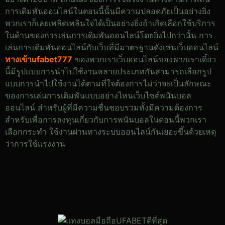
การเดิมพันออนไลน์ในตอนนี้นั้นมีความปลอดภัยเป็นอย่างยิ่ง
พวกเราก็เลยเพลิดเพลินใจได้เป็นอย่างยิ่งถ้าเกิดเลือกใช้บริการ
ในด้านของการเล่นการเดิมพันออนไลน์โดยยิ่งไปกว่านั้น การ
เล่นการเดิมพันออนไลน์กับเว็บที่มีมาตรฐานดังเช่นเว็บออนไลน์
ทางเข้าufabet777
ของพวกเราเว็บออนไลน์ของพวกเราเดี๋ยว
นี้มีรูปแบบการนำไปใช้งานหลายประเภทกันสามารถเลือกรูป
แบบการนำไปใช้งานได้ตามที่ใจต้องการไม่ว่าจะเป็นลักษณะ
ของการเล่นการเดิมพันแบบอย่างไหนเว็บไซต์พนันบอล
ออนไลน์ สำหรับผู้ที่มีความชื่นชอบรวมทั้งมีความต้องการ
สำหรับเพื่อการลงทุนเกี่ยวกับการพนันบอลในตอนนี้พวกเรา
เลือกกระทำ ใช้งานผ่านทางระบบออนไลน์กันเยอะขึ้นด้วยเหตุ
ว่าการใช้แรงงาน