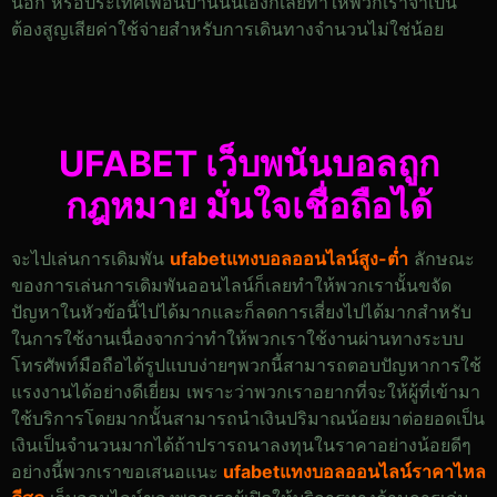
นอก หรือประเทศเพื่อนบ้านนั่นเองก็เลยทำให้พวกเราจำเป็น
ต้องสูญเสียค่าใช้จ่ายสำหรับการเดินทางจำนวนไม่ใช่น้อย
UFABET เว็บพนันบอลถูก
กฎหมาย มั่นใจเชื่อถือได้
จะไปเล่นการเดิมพัน
ufabetแทงบอลออนไลน์สูง-ต่ำ
ลักษณะ
ของการเล่นการเดิมพันออนไลน์ก็เลยทำให้พวกเรานั้นขจัด
ปัญหาในหัวข้อนี้ไปได้มากและก็ลดการเสี่ยงไปได้มากสำหรับ
ในการใช้งานเนื่องจากว่าทำให้พวกเราใช้งานผ่านทางระบบ
โทรศัพท์มือถือได้รูปแบบง่ายๆพวกนี้สามารถตอบปัญหาการใช้
แรงงานได้อย่างดีเยี่ยม เพราะว่าพวกเราอยากที่จะให้ผู้ที่เข้ามา
ใช้บริการโดยมากนั้นสามารถนำเงินปริมาณน้อยมาต่อยอดเป็น
เงินเป็นจำนวนมากได้ถ้าปรารถนาลงทุนในราคาอย่างน้อยดีๆ
อย่างนี้พวกเราขอเสนอแนะ
ufabetแทงบอลออนไลน์ราคาไหล